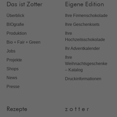
Das ist Zotter
Eigene Edition
Überblick
Ihre Firmenschokolade
BIOgrafie
Ihre Geschenksets
Produktion
Ihre
Hochzeitsschokolade
Bio + Fair + Green
Ihr Adventkalender
Jobs
Ihre
Projekte
Weihnachtsgeschenke
Shops
– Katalog
News
Druckinformationen
Presse
Rezepte
z o t t e r