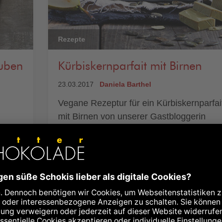
Rezepte
uben
Kürbiskernparfait mit Birnen
23.03.2017
Daniela Barthel
Vegane Rezeptur für ein Kürbiskernparfai
mit Birnen von unserer Gastbloggerin
Daniela.
eich
mehr lesen