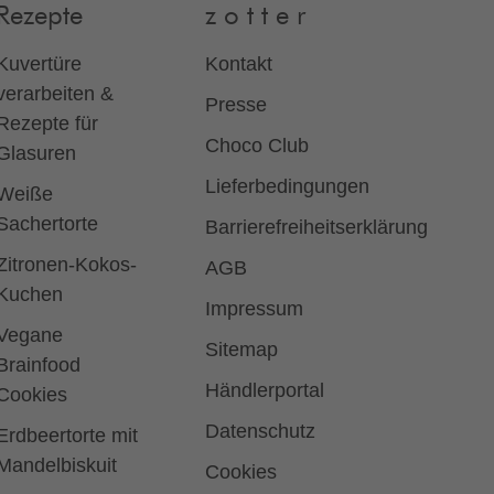
Rezepte
z o t t e r
Kuvertüre
Kontakt
verarbeiten &
Presse
Rezepte für
Choco Club
Glasuren
Lieferbedingungen
Weiße
Sachertorte
Barrierefreiheitserklärung
Zitronen-Kokos-
AGB
Kuchen
Impressum
Vegane
Sitemap
Brainfood
Händlerportal
Cookies
Datenschutz
Erdbeertorte mit
Mandelbiskuit
Cookies