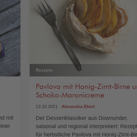
Rezepte
Pavlova mit Honig-Zimt-Birne 
Schoko-Maronicreme
13.10.2021
Alexandra Ebert
nd mit
Der Dessertklassiker aus Downunder,
iner
saisonal und regional interpretiert: Rezep
für herbstliche Pavlova mit Honig-Zimt-Bi