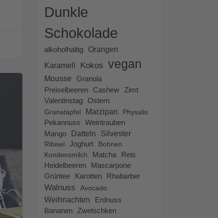
Dunkle
Schokolade
alkoholhaltig
Orangen
vegan
Kokos
Karamell
Mousse
Granola
Preiselbeeren
Cashew
Zimt
Ostern
Valentinstag
Marzipan
Granatapfel
Physalis
Pekannuss
Weintrauben
Datteln
Silvester
Mango
Ribisel
Joghurt
Bohnen
Kondensmilch
Matcha
Reis
Heidelbeeren
Mascarpone
Rhabarber
Grüntee
Karotten
Walnuss
Avocado
Weihnachten
Erdnuss
Bananen
Zwetschken