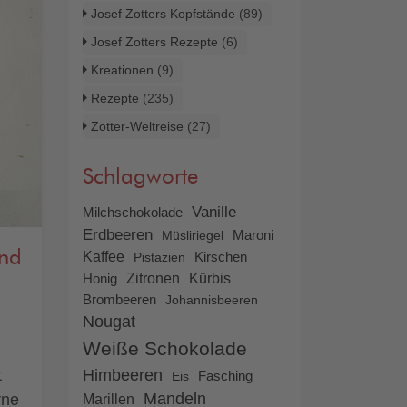
Josef Zotters Kopfstände
(89)
Josef Zotters Rezepte
(6)
Kreationen
(9)
Rezepte
(235)
Zotter-Weltreise
(27)
Schlagworte
Vanille
Milchschokolade
Erdbeeren
Müsliriegel
Maroni
und
Kaffee
Pistazien
Kirschen
Zitronen
Honig
Kürbis
Brombeeren
Johannisbeeren
Nougat
Weiße Schokolade
Himbeeren
t
Eis
Fasching
Mandeln
rne
Marillen