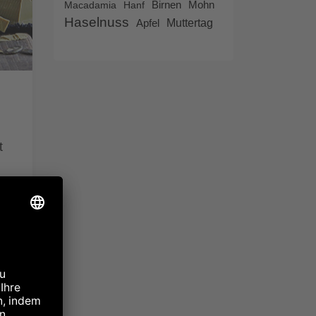
Birnen
Macadamia
Hanf
Mohn
Haselnuss
Apfel
Muttertag
t