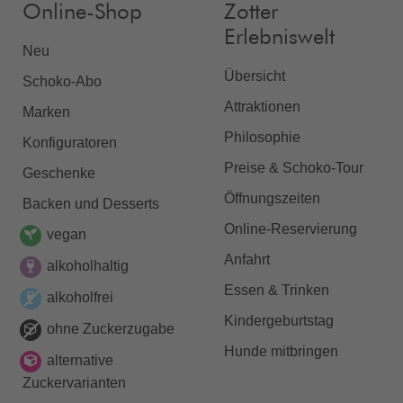
Online-Shop
Zotter
Erlebniswelt
Neu
Übersicht
Schoko-Abo
Attraktionen
Marken
Philosophie
Konfiguratoren
Preise & Schoko-Tour
Geschenke
Öffnungszeiten
Backen und Desserts
Online-Reservierung
vegan
Anfahrt
alkoholhaltig
Essen & Trinken
alkoholfrei
Kindergeburtstag
ohne Zuckerzugabe
Hunde mitbringen
alternative
Zuckervarianten