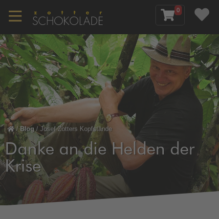
0
/
Blog
/
Josef Zotters Kopfstände
Danke an die Helden der
Krise