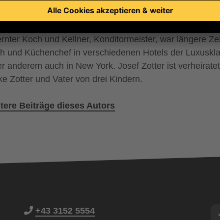
r: Josef Zotter
colatier, Bio-Landwirt und Andersmacher. Josef Zotter is
ernter Koch und Kellner, Konditormeister, war längere Zei
h und Küchenchef in verschiedenen Hotels der Luxuskl
er anderem auch in New York. Josef Zotter ist verheiratet
ike Zotter und Vater von drei Kindern.
tere Beiträge dieses Autors
+43 3152 5554