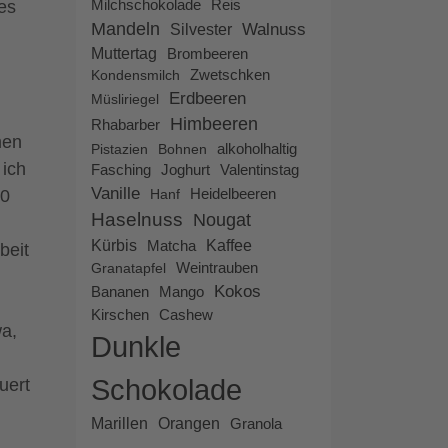
Milchschokolade
es
Reis
Mandeln
Walnuss
Silvester
Muttertag
Brombeeren
Kondensmilch
Zwetschken
Erdbeeren
Müsliriegel
Himbeeren
Rhabarber
men
alkoholhaltig
Pistazien
Bohnen
 ich
Fasching
Joghurt
Valentinstag
Vanille
Heidelbeeren
20
Hanf
Haselnuss
Nougat
Kürbis
Kaffee
Matcha
beit
Granatapfel
Weintrauben
Kokos
Bananen
Mango
Cashew
Kirschen
wa,
Dunkle
Schokolade
uert
Marillen
Orangen
Granola