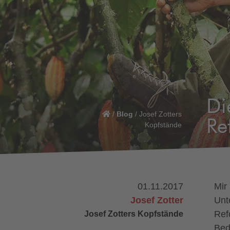
Di
/
Blog
/
Josef Zotters
Re
Kopfstände
01.11.2017
Mir 
Josef Zotter
Unt
Josef Zotters Kopfstände
Ref
Bed