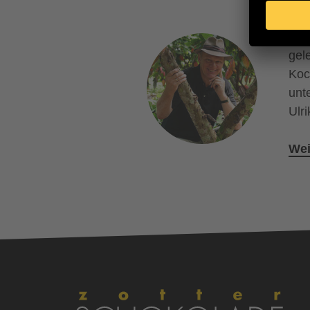
Übe
Cho
gel
Koc
unt
Ulr
Wei