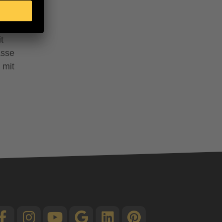
t
t
asse
 mit