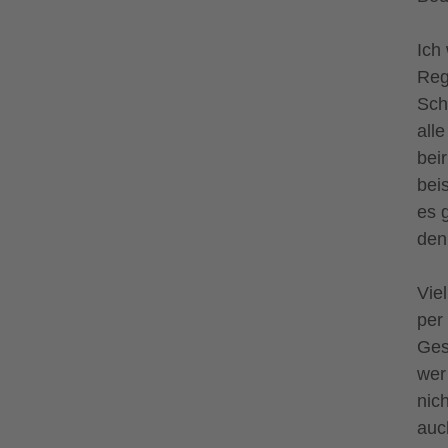
Ich
Reg
Sch
all
bei
bei
es 
den
Vie
per
Ges
wer
nic
auc