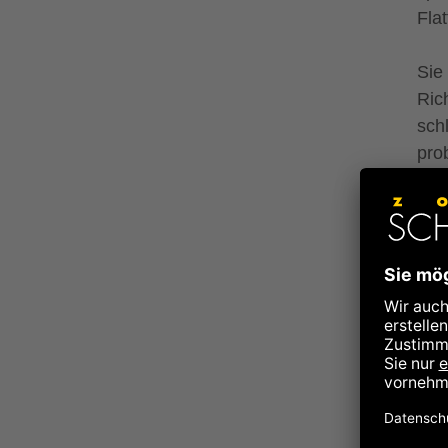
Fla
Sie
Ric
sch
pro
Alle
Das
sie
da i
die,
ver