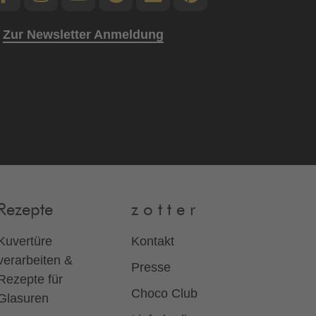
Zur Newsletter Anmeldung
Rezepte
z o t t e r
Kuvertüre
Kontakt
verarbeiten &
Presse
Rezepte für
Choco Club
Glasuren