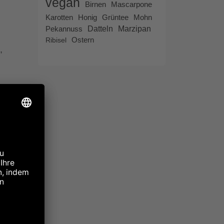
vegan
Birnen
Mascarpone
Honig
Karotten
Grüntee
Mohn
Datteln
Marzipan
Pekannuss
Ostern
Ribisel
,
ass
nd
ür
viel