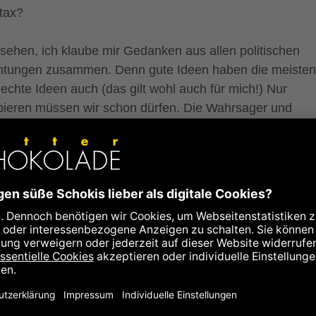
ttax?
 sehen, ich klaube mir Gedanken aus allen politischen
htungen zusammen. Denn gute Ideen haben die meisten
lechte Ideen auch (das gilt wohl auch für mich!) Nur
bieren müssen wir schon dürfen. Die Wahrsager und
swisser gibt es eh nicht.
 wünsche ich mir dann eben auch von der Regierung: D
 kluge Dinge umsetzt, für die BürgerInnen in unserem La
st. Für die, die leisten, für die, die normal leben wollen, f
 die Unterstützung brauchen. Ist doch eigentlich nicht zu 
langt, oder?