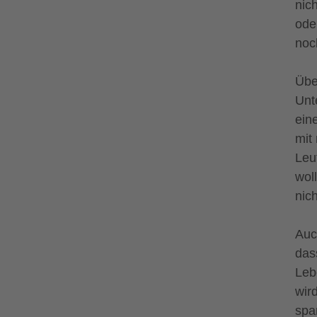
nic
ode
noc
Übe
Unt
eine
mit
Leu
wol
nic
Auc
das
Leb
wir
spa