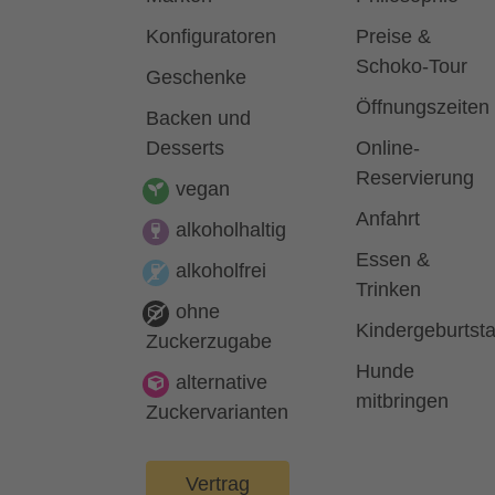
Konfiguratoren
Preise &
Schoko-Tour
Geschenke
Öffnungszeiten
Backen und
Desserts
Online-
Reservierung
vegan
Anfahrt
alkoholhaltig
Essen &
alkoholfrei
Trinken
ohne
Kindergeburtst
Zuckerzugabe
Hunde
alternative
mitbringen
Zuckervarianten
Vertrag