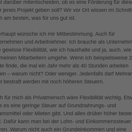
ht darüber mitentscheiden, ob es eine Förderung für dies
r jenes Projekt geben soll? Wir vor Ort wissen im Schnitt
h am besten, was für uns gut ist.
rhaupt wünsche ich mir Mitbestimmung. Auch für
ernehmen und Arbeitnehmer. Ich brauche als Unterneh
 gewisse Flexibilität, wie ich haushalte und ja, auch, wie
 meinen Mitarbeitern umgehe. Wenn ich beispielsweise 
te finde, die mal ein Jahr mehr als 40 Stunden arbeiten
len – warum nicht? Oder weniger. Jedenfalls darf Mehrar
ht bestraft werden mit noch höheren Steuern.
h für mich als Privatmensch wäre Flexibilität wichtig. Et
s es eine geringe Steuer auf Grundnahrungs- und
ensmittel oder Mieten gibt. Und alles drüber höher beste
d. Dafür kann man bei der Lohn- und Einkommenssteuer
ren. Warum nicht auch ein Grundeinkommen und eine