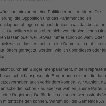
 wünsche mir zudem eine Politik der besten Ideen. Die
ierung, die Opposition und das Parlament sollen
euklappen ablegen und nachdenken, was das beste für
e ist. Da sollten wir uns eben nicht von ideologischen Din
rren lassen oder weil „etwas immer schon so war“. Oder
spielsweise, dass es mehr direkte Demokratie gibt. Ich f
gut, öfters gefragt zu werden, wie ich über dieses oder j
ke.
lleicht durch ein BürgerInnenparlament, in dem repräsent
 Losentscheid ausgesuchte BürgerInnen sitzen, die dann
etzesvorhaben auch verhindern können. Wir wählen, da
 entscheidet, schon klar, aber wir wählen ja eine Partei 
ht eine Regierung. Da fände ich es super, wenn wir als V
h mitentscheiden können. Warum soll die Gemeinde XY