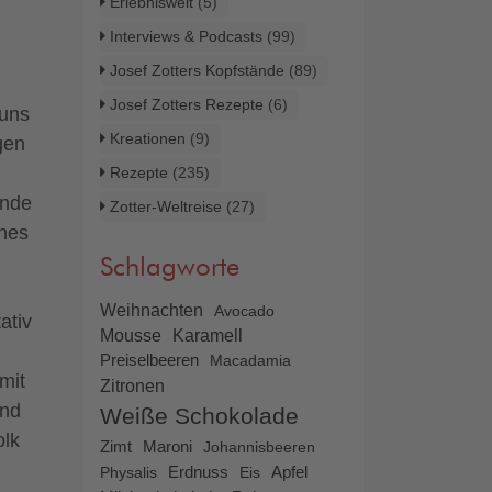
Erlebniswelt
(5)
Interviews & Podcasts
(99)
Josef Zotters Kopfstände
(89)
Josef Zotters Rezepte
(6)
 uns
Kreationen
(9)
gen
Rezepte
(235)
ände
Zotter-Weltreise
(27)
enes
Schlagworte
Weihnachten
Avocado
ativ
Mousse
Karamell
Preiselbeeren
Macadamia
mit
Zitronen
und
Weiße Schokolade
olk
Zimt
Maroni
Johannisbeeren
Apfel
Physalis
Erdnuss
Eis