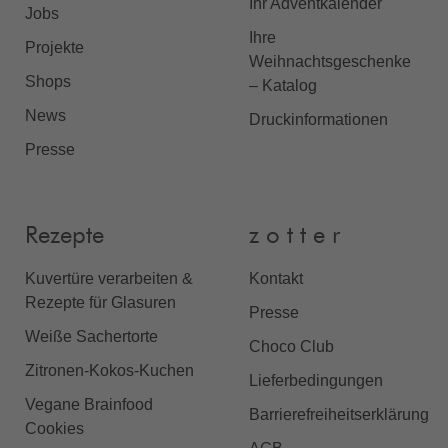
Ihr Adventkalender
Jobs
Ihre
Projekte
Weihnachtsgeschenke
Shops
– Katalog
News
Druckinformationen
Presse
Rezepte
z o t t e r
Kuvertüre verarbeiten &
Kontakt
Rezepte für Glasuren
Presse
Weiße Sachertorte
Choco Club
Zitronen-Kokos-Kuchen
Lieferbedingungen
Vegane Brainfood
Barrierefreiheitserklärung
Cookies