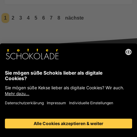
1
2
3
4
5
6
7
8
nächste
Zotter Schokolade GmbH
Bergl 56, 8333 Riegersburg, AUSTRIA
+43 3152 5554
schokolade@zotter.at