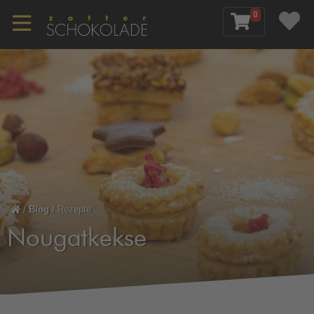
0
/
Blog
/
Rezepte
Nougatkekse