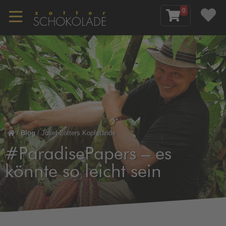
0
/
Blog
/
Josef Zotters Kopfstände
#ParadisePapers – es
könnte so leicht sein