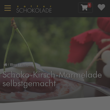
0
/
Blog
/
Rezepte
Schoko-Kirsch-Marmelade
selbstgemacht