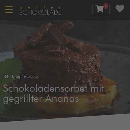
0
/
Blog
/
Rezepte
Schokoladensorbet mit
gegrillter Ananas