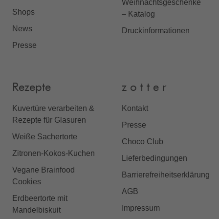
Weihnachtsgeschenke
Shops
– Katalog
News
Druckinformationen
Presse
Rezepte
z o t t e r
Kuvertüre verarbeiten &
Kontakt
Rezepte für Glasuren
Presse
Weiße Sachertorte
Choco Club
Zitronen-Kokos-Kuchen
Lieferbedingungen
Vegane Brainfood
Barrierefreiheitserklärung
Cookies
AGB
Erdbeertorte mit
Impressum
Mandelbiskuit