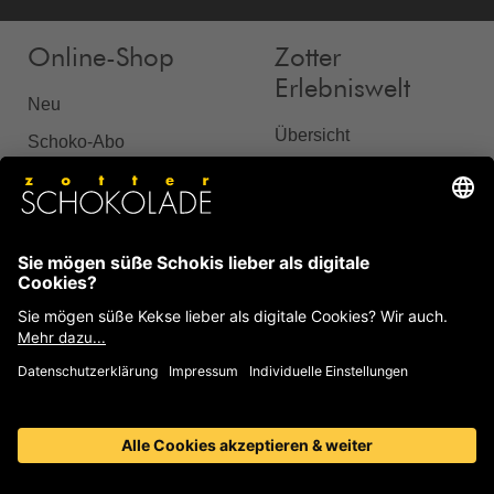
Online-Shop
Zotter
Erlebniswelt
Neu
Übersicht
Schoko-Abo
Attraktionen
Marken
Philosophie
Konfiguratoren
Preise & Schoko-Tour
Geschenke
Öffnungszeiten
Backen und Desserts
Online-Reservierung
vegan
Anfahrt
alkoholhaltig
Essen & Trinken
alkoholfrei
Kindergeburtstag
ohne Zuckerzugabe
Hunde mitbringen
alternative