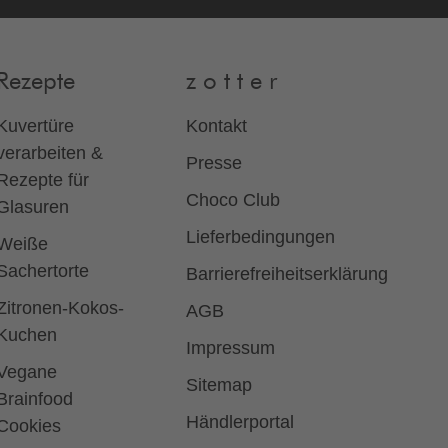
Rezepte
z o t t e r
Kuvertüre
Kontakt
verarbeiten &
Presse
Rezepte für
Choco Club
Glasuren
Lieferbedingungen
Weiße
Sachertorte
Barrierefreiheitserklärung
Zitronen-Kokos-
AGB
Kuchen
Impressum
Vegane
Sitemap
Brainfood
Händlerportal
Cookies