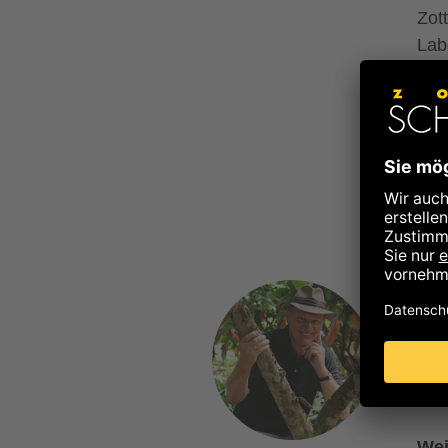
Zot
Lab
her
so 
und
Übe
Cho
gel
Koc
unt
Ulr
Wei