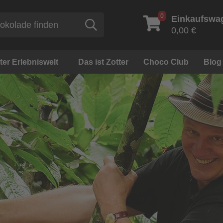
0
Einkaufswa
Suche
0,00 €
ter Erlebniswelt
Das ist Zotter
Choco Club
Blog