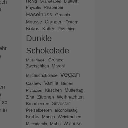
Honig
Datteln
Granatapfel
och
Rhabarber
Physalis
t
Haselnuss
Granola
Mousse
Orangen
Ostern
Kokos
Kaffee
Fasching
Dunkle
ehr
Schokolade
h
Müsliriegel
Grüntee
Zwetschken
Maroni
vegan
Milchschokolade
Vanille
Cashew
Birnen
en
Muttertag
Pistazien
Kirschen
n,
Zitronen
Weihnachten
Zimt
d so
Brombeeren
Silvester
 in
Preiselbeeren
alkoholhaltig
Kürbis
Mango
Weintrauben
Walnuss
Macadamia
Mohn