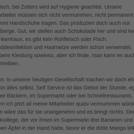
isch, bei Zotters wird auf Hygiene geachtet. Unsere
arbeiter müssen sich nicht vermummen, nicht permanent
mi Handschuhe tragen. Das produziert doch auch nur
lberge. Gut, wir stellen auch Schokolade her und sind ke
nkenhaus, es gibt kein Rohfleisch oder Fisch.
ddesinfektion und Haarnetze werden schon verwendet,
bere Kleidung sowieso, aber ich finde, man kann es auc
rtreiben.
n: In unserer heutigen Gesellschaft machen wir doch eh
on alles selbst. Self Service ist das Gebot der Stunde, e
bei Bäckern, im Supermarkt oder bei Schnellrestaurants.
n ich jetzt all meine Mitarbeiter quasi vermummen würd
n wäre das für sie unangenehm und es bringt nichts. D
 Kollege, der vor ihnen im Supermarkt drei Bananen und
ben Äpfel in der Hand hatte, bevor er die dritte Mango lin