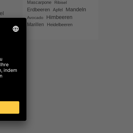
Mascarpone
Ribisel
Mandeln
Erdbeeren
Apfel
el
Himbeeren
Avocado
i
Marillen
Heidelbeeren
aß
t
t
asse
 mit