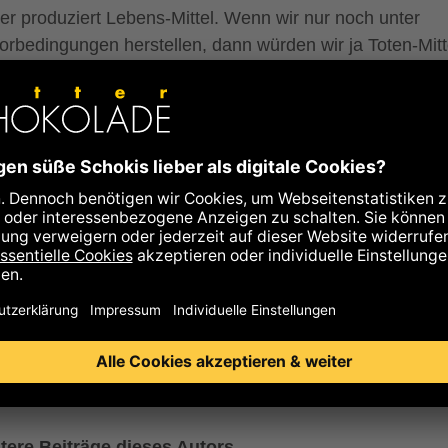
ter produziert Lebens-Mittel. Wenn wir nur noch unter
orbedingungen herstellen, dann würden wir ja Toten-Mitt
stellen. Aber das widerspricht meinem Grundsatz. Wie be
vielen Dingen heißt es auch bei der Hygiene: Alles mit M
 Ziel sowie in einem sinnvollen Rahmen.
r: Josef Zotter
colatier, Bio-Landwirt und Andersmacher. Josef Zotter is
ernter Koch und Kellner, Konditormeister, war längere Zei
h und Küchenchef in verschiedenen Hotels der Luxuskl
er anderem auch in New York. Josef Zotter ist verheiratet
ike Zotter und Vater von drei Kindern.
tere Beiträge dieses Autors