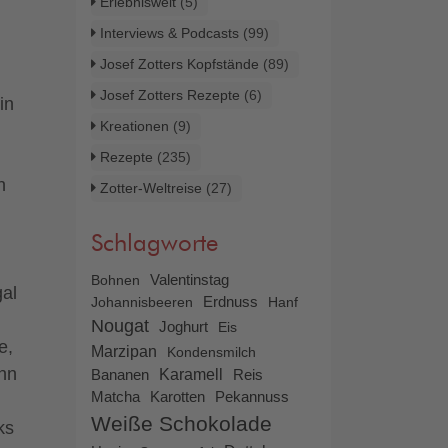
Erlebniswelt
(5)
Interviews & Podcasts
(99)
Josef Zotters Kopfstände
(89)
Josef Zotters Rezepte
(6)
in
Kreationen
(9)
Rezepte
(235)
h
Zotter-Weltreise
(27)
Schlagworte
Bohnen
Valentinstag
gal
Johannisbeeren
Erdnuss
Hanf
Nougat
Joghurt
Eis
e,
Marzipan
Kondensmilch
enn
Bananen
Karamell
Reis
Matcha
Karotten
Pekannuss
Weiße Schokolade
ks