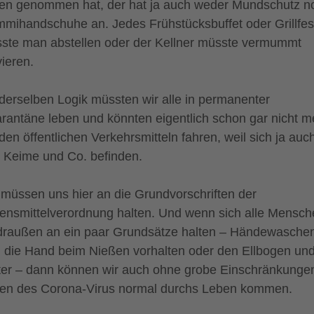
ten genommen hat, der hat ja auch weder Mundschutz n
mihandschuhe an. Jedes Frühstücksbuffet oder Grillfes
ste man abstellen oder der Kellner müsste vermummt
vieren.
 derselben Logik müssten wir alle in permanenter
rantäne leben und könnten eigentlich schon gar nicht m
 den öffentlichen Verkehrsmitteln fahren, weil sich ja auc
t Keime und Co. befinden.
 müssen uns hier an die Grundvorschriften der
ensmittelverordnung halten. Und wenn sich alle Mensch
draußen an ein paar Grundsätze halten – Händewasche
h die Hand beim Nießen vorhalten oder den Ellbogen un
ter – dann können wir auch ohne grobe Einschränkungen
ten des Corona-Virus normal durchs Leben kommen.