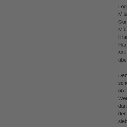
Log
Mit
Gum
Mül
Kra
Han
sau
übe
Den
sch
ob 
Wen
dan
der
sie