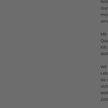
hin
Gum
müs
ser
Mit
Qua
mit
dor
Wir
Leb
da 
sic
wei
Zei