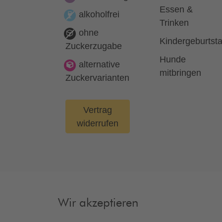
Essen &
alkoholfrei
Trinken
ohne
Kindergeburtst
Zuckerzugabe
Hunde
alternative
mitbringen
Zuckervarianten
Vertrag
widerrufen
Wir akzeptieren