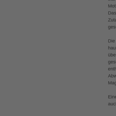
Mot
Das
Zut
ges
Die
hau
übe
ges
ent
Abw
Mag
Ein
auch