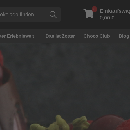
0
Einkaufswa
Suche
0,00 €
ter Erlebniswelt
Das ist Zotter
Choco Club
Blog