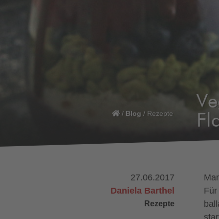
Ve
/
Blog
/
Rezepte
Fl
27.06.2017
Man
Daniela Barthel
Für 
Rezepte
bal
sta