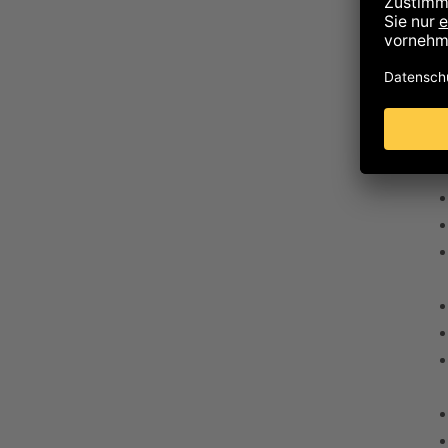
Rez
Zut