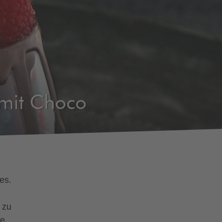
 mit Choco
es.
 zu
ge