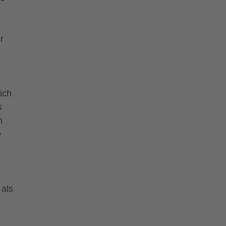
r
ich
s
n
e
 als