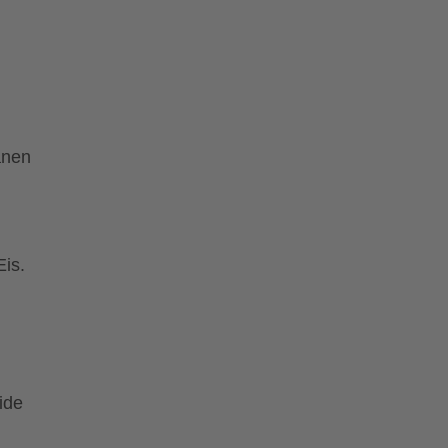
anen
is.
ide