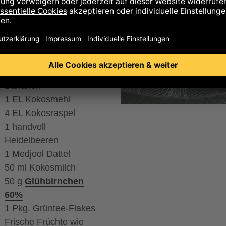
eptur für 2 Portionen
aten:
3 (gefrorene)
Bananen*
1 EL Kokosmehl
4 EL Kokosraspel
1 handvoll
Heidelbeeren
1 Medjool Dattel
50 ml Kokosmilch
50 g
Glühbirnchen
60%
1 Pkg. Grüntee-Flakes
Frische Früchte wie