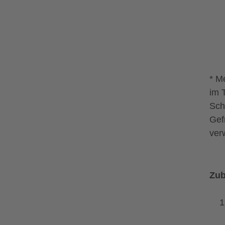
* M
im 
Sch
Gef
ver
Zub