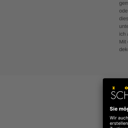
gem
ode
die
unt
ich
Mit
dek
V
Fr
io
Fl