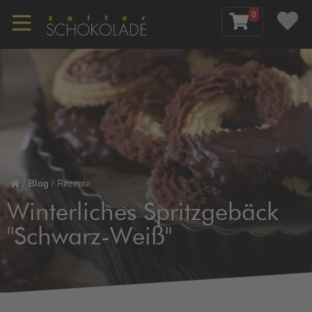
0
/
Blog
/
Rezepte
Winterliches Spritzgebäck
"Schwarz-Weiß"