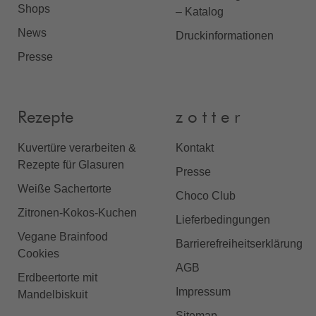
Shops
– Katalog
News
Druckinformationen
Presse
Rezepte
z o t t e r
Kuvertüre verarbeiten &
Kontakt
Rezepte für Glasuren
Presse
Weiße Sachertorte
Choco Club
Zitronen-Kokos-Kuchen
Lieferbedingungen
Vegane Brainfood
Barrierefreiheitserklärung
Cookies
AGB
Erdbeertorte mit
Impressum
Mandelbiskuit
Sitemap