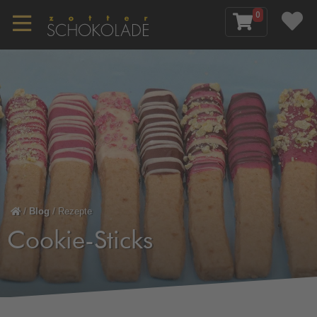
0
/
Blog
/
Rezepte
Cookie-Sticks