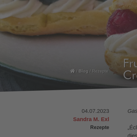
Fr
/
Blog
/
Rezepte
C
04.07.2023
Gas
Sandra M. Exl
Rezepte
„Éc
die