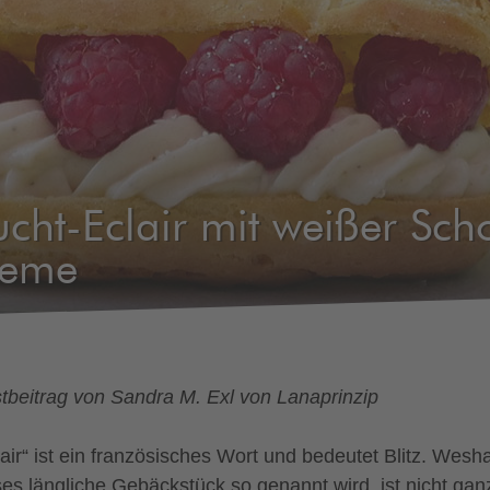
ucht-Eclair mit weißer Sc
reme
tbeitrag von Sandra M. Exl von Lanaprinzip
lair“ ist ein französisches Wort und bedeutet Blitz. Wesh
ses längliche Gebäckstück so genannt wird, ist nicht gan