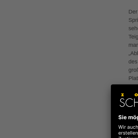
Der
Spr
sehe
Tei
man
„Ab
des
gro
Plat
Für
Spa
deu
"Li