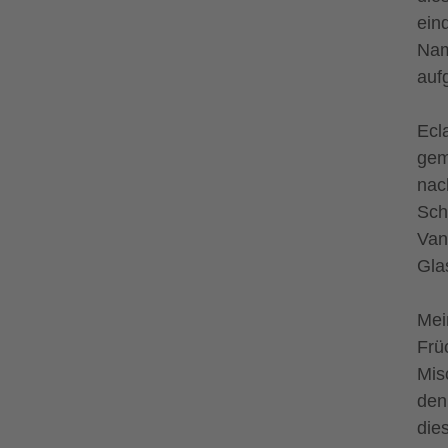
ein
Nam
auf
Ecl
gem
nac
Sch
Van
Gla
Mei
Frü
Mis
den
die