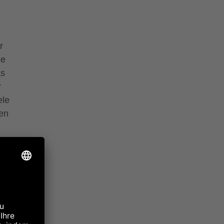
r
ge
as
r
ele
en