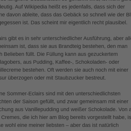
deutig. Auf Wikipedia heißt es jedenfalls, dass sich der
e davon ableite, dass das Gebäck so schnell wie der Bl
gegessen ist. Das scheint mir eigentlich recht plausibel.
airs gibt es in sehr unterschiedlicher Ausführung, aber al
einsam ist, dass sie aus Brandteig bestehen, den man
h Belieben füllt. Die Füllung kann aus gezuckertem
lagobers, aus Pudding, Kaffee-, Schokoladen- oder
illecreme bestehen. Oft werden sie auch noch mit einer
sur überzogen oder mit Staubzucker bestreut.
ne Sommer-Eclairs sind mit den unterschiedlichsten
chten der Saison gefüllt, und zwar gemeinsam mit einer
chung aus Vanillepudding und weißer Schokolade. Von a
 Cremes, die ich hier am Blog bereits vorgestellt habe, is
se wohl eine meiner liebsten – aber das ist natürlich