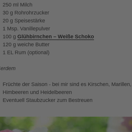
250 ml Milch
30 g Rohrohrzucker
20 g Speisestärke
1 Msp. Vanillepulver
100 g
Glühbirnchen – Weiße Schoko
120 g weiche Butter
1 EL Rum (optional)
ßerdem
Früchte der Saison - bei mir sind es Kirschen, Marillen,
Himbeeren und Heidelbeeren
Eventuell Staubzucker zum Bestreuen