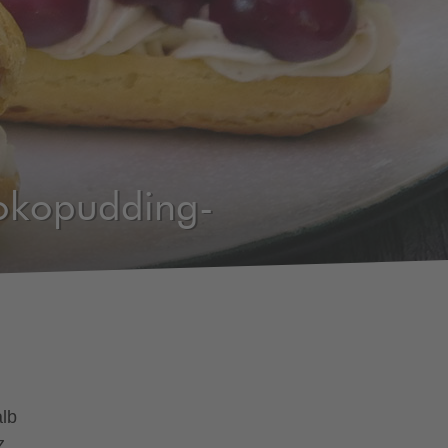
hokopudding-
alb
z