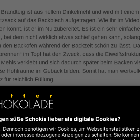
 Brandteig ist aus hellem Dinkelmehl und wird mit einem
itzsack auf das Backblech aufgetragen. Wie ihr im Video
n könnt, ist er im Nu zubereitet. Es ist ein sehr einfache
g, bei dem nicht wirklich etwas schief gehen kann, solan
 den Backofen während der Backzeit schön zu lässt. D
brennen“ im Topf hat den Zweck, dass die Eiweißstruktu
 Mehls verklebt und sich dadurch später beim Backen vi
ße Hohlräume im Gebäck bilden. Somit hat man wertvoll
z für reichlich Füllung.
 mich ist dies ein Rezept, das schon bei der Zubereitung
ß macht und selbstverständlich auch darüber hinaus. Im
tschsprachigen Raum nennt man Eclairs übrigens auch
ebesknochen".