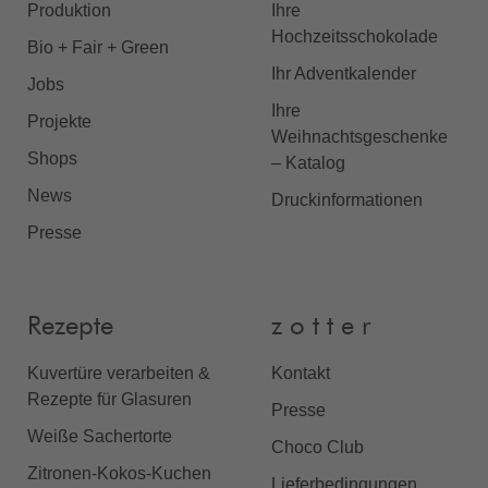
Produktion
Ihre
Hochzeitsschokolade
Bio + Fair + Green
Ihr Adventkalender
Jobs
Ihre
Projekte
Weihnachtsgeschenke
Shops
– Katalog
News
Druckinformationen
Presse
Rezepte
z o t t e r
Kuvertüre verarbeiten &
Kontakt
Rezepte für Glasuren
Presse
Weiße Sachertorte
Choco Club
Zitronen-Kokos-Kuchen
Lieferbedingungen