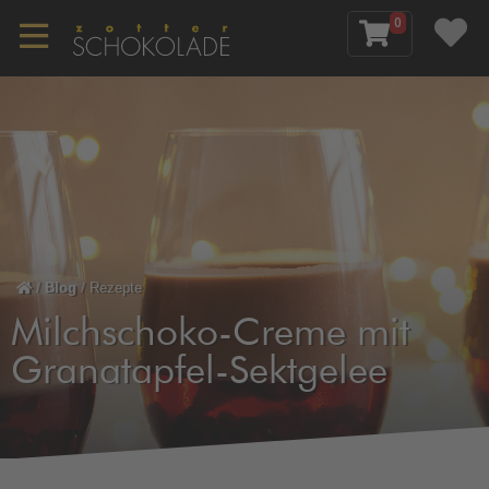
0
/
Blog
/
Rezepte
Milchschoko-Creme mit
Granatapfel-Sektgelee