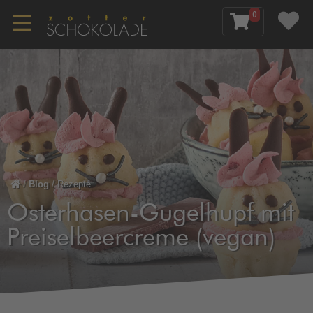
0
/
Blog
/
Rezepte
Osterhasen-Gugelhupf mit
Preiselbeercreme (vegan)