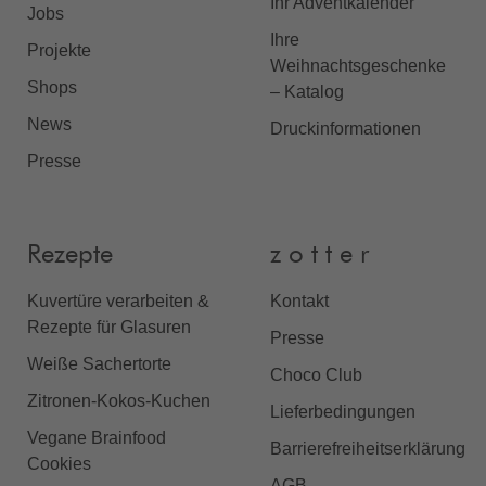
Ihr Adventkalender
Jobs
Ihre
Projekte
Weihnachtsgeschenke
Shops
– Katalog
News
Druckinformationen
Presse
Rezepte
z o t t e r
Kuvertüre verarbeiten &
Kontakt
Rezepte für Glasuren
Presse
Weiße Sachertorte
Choco Club
Zitronen-Kokos-Kuchen
Lieferbedingungen
Vegane Brainfood
Barrierefreiheitserklärung
Cookies
AGB