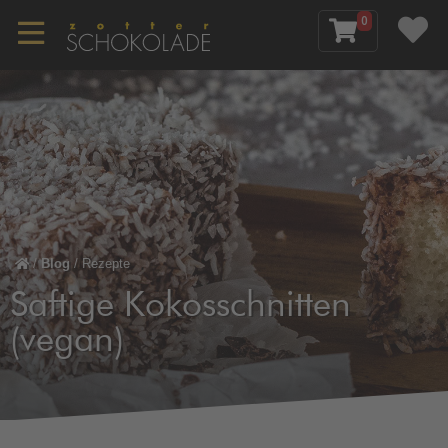
0
/
Blog
/
Rezepte
Saftige Kokosschnitten
(vegan)