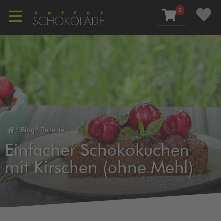
0
/
Blog
/
Rezepte
Einfacher Schokokuchen
mit Kirschen (ohne Mehl)