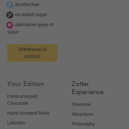
alcohol-free
no added sugar
alternative types of
sugar
Withdrawal of
contract
Your Edition
Zotter
Experience
Hand-scooped
Chocolate
Overview
Hand-scooped Minis
Attractions
Labooko
Philosophy