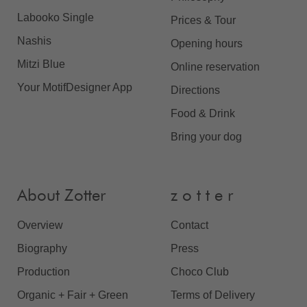
Labooko Single
Prices & Tour
Nashis
Opening hours
Mitzi Blue
Online reservation
Your MotifDesigner App
Directions
Food & Drink
Bring your dog
About Zotter
z o t t e r
Overview
Contact
Biography
Press
Production
Choco Club
Organic + Fair + Green
Terms of Delivery