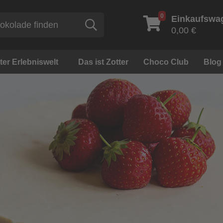
0
Einkaufswa
Suche
0,00 €
ter Erlebniswelt
Das ist Zotter
Choco Club
Blog