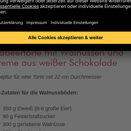
hbirnchen
-Produktlinie) an das Geschmacksprofil der
lweiß-Tafel herangetastet. Das Ergebnis? Kann sich se
sen!
dbeertorte mit Walnüssen und
reme aus weißer Schokolade
eptur für eine Torte mit 22 cm Durchmesser
-Zutaten für die Walnussböden:
350 g Eiweiß (8-9 große Eier)
90 g Feinkristallzucker
300 g geriebene Walnüsse