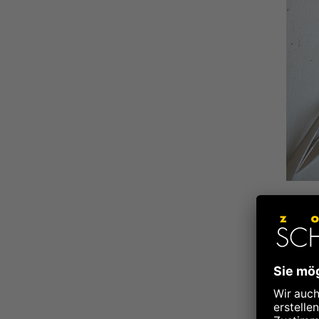
Da 
Wal
sto
ein
Mis