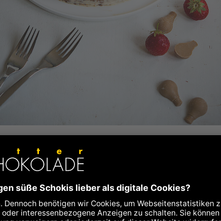
die Weiße Schokoladencremetorte mit Erdbeeren und
nüssen, die ich mir für euch ausgedacht habe, allerding
lze 300 g Schokolade beinhaltet und die
Labooko
Tafeln
fach am besten zu genießen sind, habe ich mich mit eine
chung aus der weißen und der Karamellkuvertüre (aus d