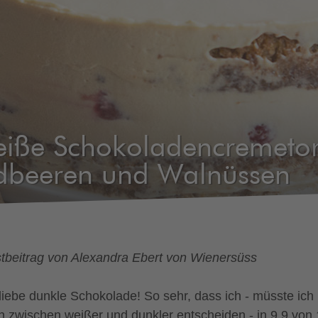
iße Schokoladencremetor
dbeeren und Walnüssen
tbeitrag von Alexandra Ebert von Wienersüss
 liebe dunkle Schokolade! So sehr, dass ich - müsste ich
h zwischen weißer und dunkler entscheiden - in 9,9 von