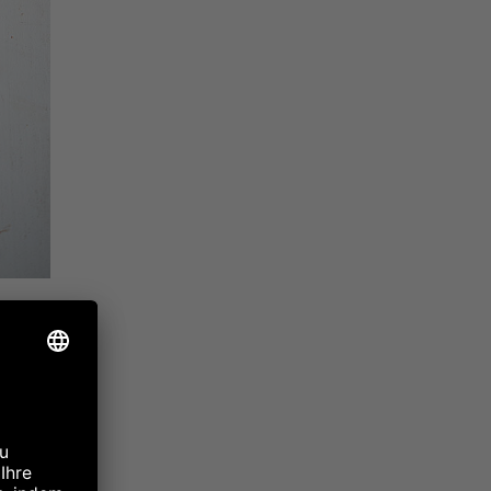
s
 pur
r
er