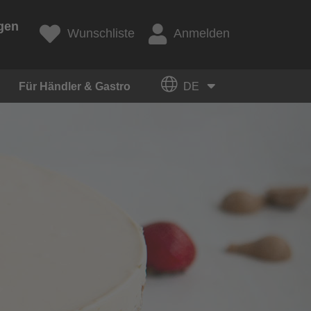
gen
Wunschliste
Anmelden
Für Händler & Gastro
DE