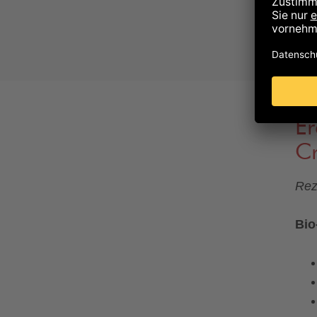
Glü
Ede
las
Er
C
Rez
Bio