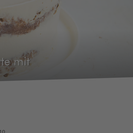
te mit
 10