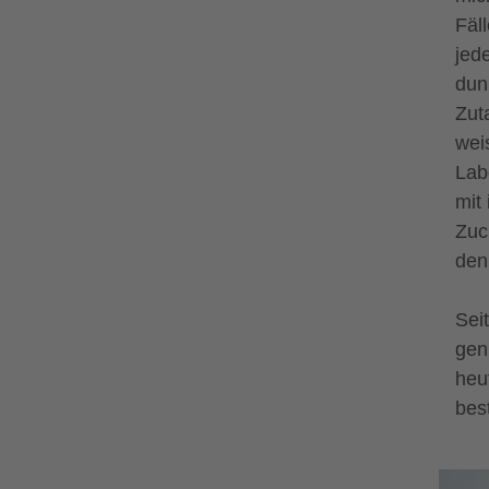
Fäl
jed
dun
Zut
wei
Lab
mit
Zuc
den
Sei
gen
heu
bes