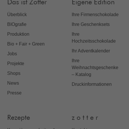
Das ist Zotter
Eigene Edition
Überblick
Ihre Firmenschokolade
BIOgrafie
Ihre Geschenksets
Produktion
Ihre
Hochzeitsschokolade
Bio + Fair + Green
Ihr Adventkalender
Jobs
Ihre
Projekte
Weihnachtsgeschenke
Shops
– Katalog
News
Druckinformationen
Presse
Rezepte
z o t t e r