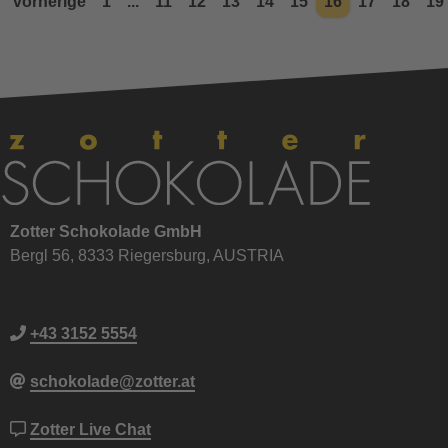
vorherige
1
...
11
12
13
14
15
16
17
18
19
Zotter Schokolade GmbH
Bergl 56, 8333 Riegersburg, AUSTRIA
+43 3152 5554
schokolade@zotter.at
Zotter Live Chat