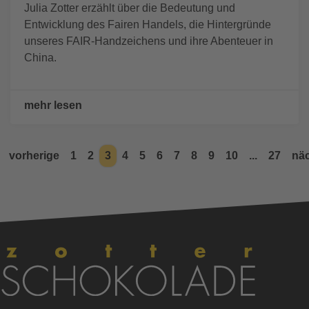
Julia Zotter erzählt über die Bedeutung und
Entwicklung des Fairen Handels, die Hintergründe
unseres FAIR-Handzeichens und ihre Abenteuer in
China.
mehr lesen
vorherige
1
2
3
4
5
6
7
8
9
10
...
27
nä