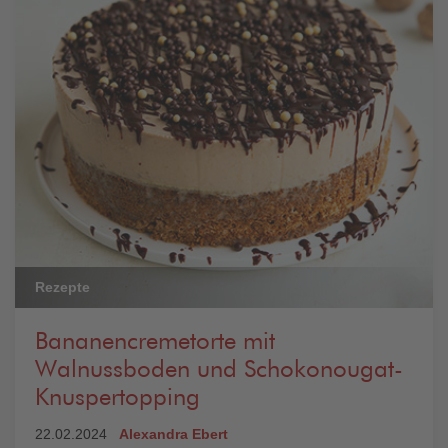
Rezepte
Bananencremetorte mit
Walnussboden und Schokonougat-
Knuspertopping
22.02.2024
Alexandra Ebert