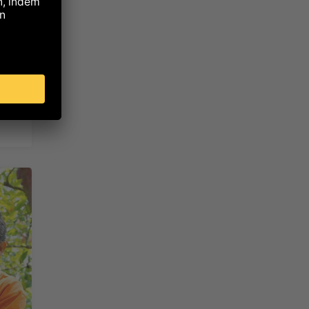
gor
n
en.