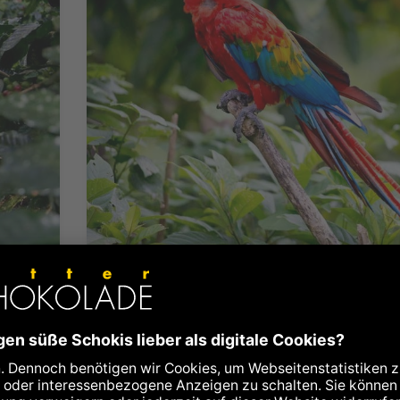
Zotter-Weltreise
us
Naranjillo - zu Besuch bei den
alten Urwaldkakaobäumen
03.05.2016
Gregor Sieböck