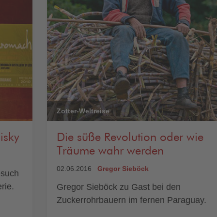
Zotter-Weltreise
isky
Die süße Revolution oder wie
Träume wahr werden
02.06.2016
Gregor Sieböck
esuch
rie.
Gregor Sieböck zu Gast bei den
Zuckerrohrbauern im fernen Paraguay.