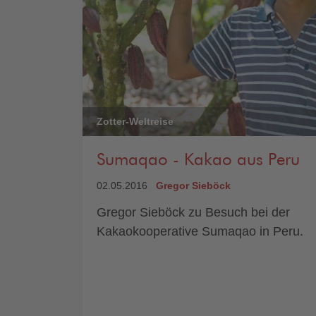
Zotter-Weltreise
Sumaqao - Kakao aus Peru
02.05.2016
Gregor Sieböck
Gregor Sieböck zu Besuch bei der
Kakaokooperative Sumaqao in Peru.