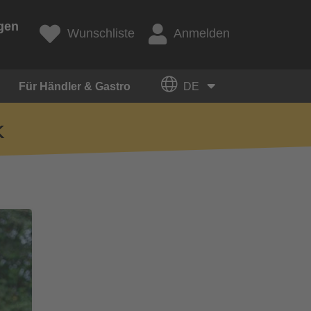
gen
Wunschliste
Anmelden
Für Händler & Gastro
DE
k