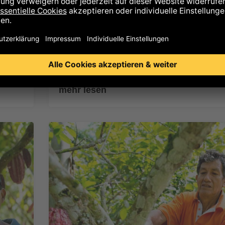
Auf seiner Reise durch Peru machte Gre
Sieböck Station bei Naranjillo, der älteste
Kakaokooperative Peru. Ein
Lokalaugenschein zwischen Urwaldbäum
mehr lesen