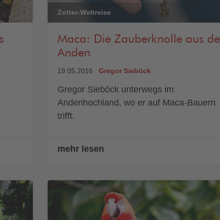
Zotter-Weltreise
s
Maca: Die Zauberknolle aus d
Anden
19.05.2016
Gregor Sieböck
Gregor Sieböck unterwegs im
Andenhochland, wo er auf Maca-Bauern
trifft.
mehr lesen