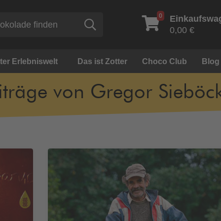
0
Einkaufswa
Suche
0,00 €
ter Erlebniswelt
Das ist Zotter
Choco Club
Blog
iträge von Gregor Sieböc