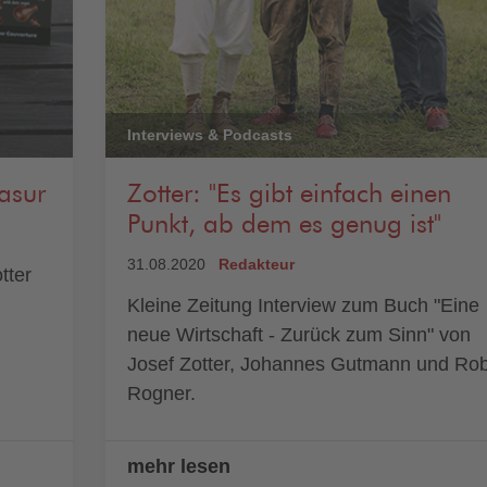
Interviews & Podcasts
asur
Zotter: "Es gibt einfach einen
Punkt, ab dem es genug ist"
31.08.2020
Redakteur
tter
Kleine Zeitung Interview zum Buch "Eine
neue Wirtschaft - Zurück zum Sinn" von
Josef Zotter, Johannes Gutmann und Rob
Rogner.
mehr lesen