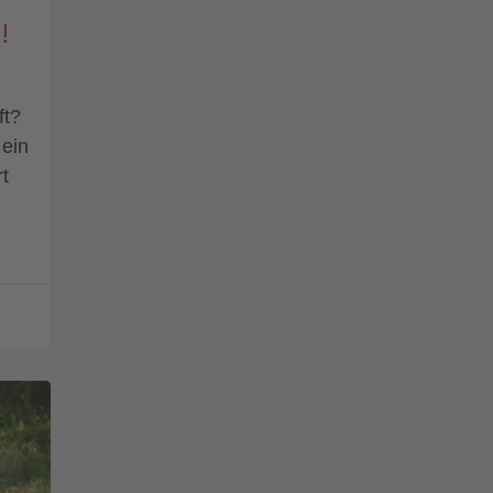
!
ft?
 ein
t