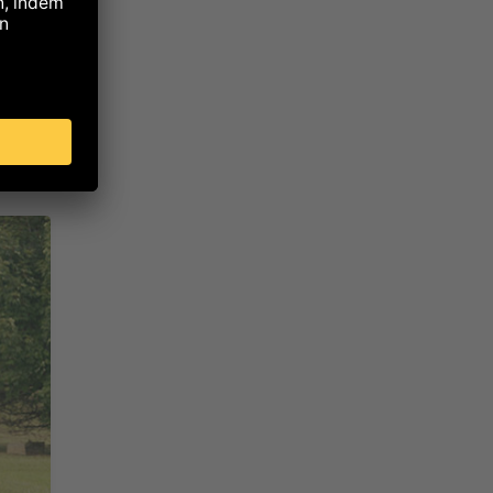
ine
n