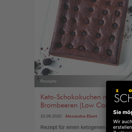
Rezepte
Keto-Schokokuchen mit
Brombeeren (Low Carb)
10.09.2020
Alexandra Ebert
Rezept für einen ketogenen Schokoku