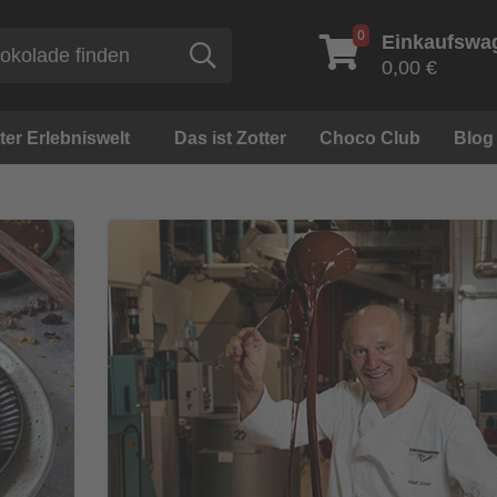
0
Einkaufswa
Suche
0,00 €
ter Erlebniswelt
Das ist Zotter
Choco Club
Blog