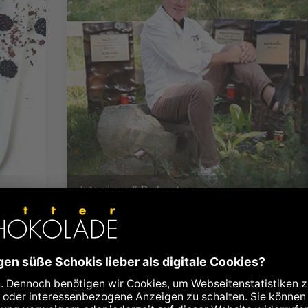
Interviews & Podcasts
Vom Kuhstall zum Schoko-
Paradies
08.09.2020
Redakteur
chen
Josef Zotter über seine Pleite als