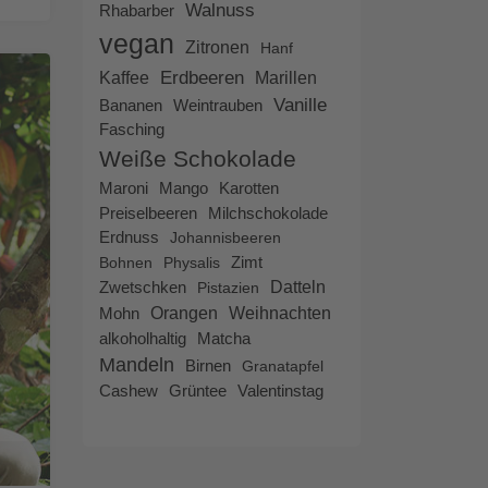
Walnuss
Rhabarber
vegan
Zitronen
Hanf
Erdbeeren
Kaffee
Marillen
Vanille
Bananen
Weintrauben
Fasching
Weiße Schokolade
Maroni
Mango
Karotten
Preiselbeeren
Milchschokolade
Erdnuss
Johannisbeeren
Zimt
Bohnen
Physalis
Datteln
Zwetschken
Pistazien
Weihnachten
Orangen
Mohn
alkoholhaltig
Matcha
Mandeln
Birnen
Granatapfel
Cashew
Grüntee
Valentinstag