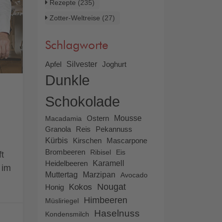
Rezepte
(235)
Zotter-Weltreise
(27)
Schlagworte
Apfel
Silvester
Joghurt
Dunkle
Schokolade
Ostern
Mousse
Macadamia
Granola
Reis
Pekannuss
Kürbis
Mascarpone
Kirschen
Brombeeren
Ribisel
Eis
t
Heidelbeeren
Karamell
 im
Muttertag
Marzipan
Avocado
Kokos
Nougat
Honig
Himbeeren
Müsliriegel
Haselnuss
Kondensmilch