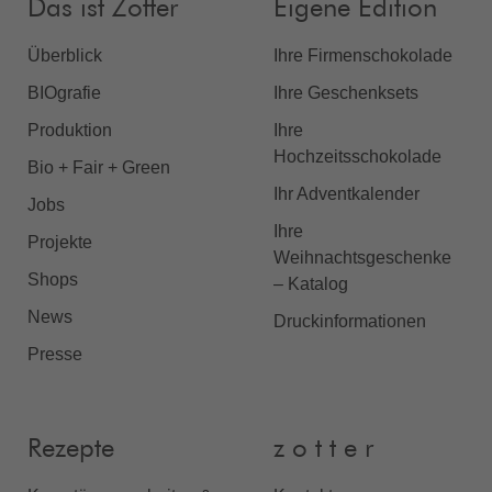
Das ist Zotter
Eigene Edition
Überblick
Ihre Firmenschokolade
BIOgrafie
Ihre Geschenksets
Produktion
Ihre
Hochzeitsschokolade
Bio + Fair + Green
Ihr Adventkalender
Jobs
Ihre
Projekte
Weihnachtsgeschenke
Shops
– Katalog
News
Druckinformationen
Presse
Rezepte
z o t t e r