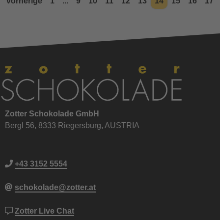
vorherige
1
...
9
10
11
12
13
14
15
16
17
Zotter Schokolade GmbH
Bergl 56, 8333 Riegersburg, AUSTRIA
+43 3152 5554
schokolade@zotter.at
Zotter Live Chat